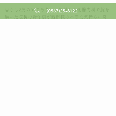
自らも2児の父であり、小児科と消化器内科で腕を
(0567)
25-8122
磨いた院長杉野佑樹が親御様の不安な気持ちに寄
り添い、お子様とお父さんお母さんを一緒に診療
します。
また、内科医として豊富な経験を持つ先代の杉野雅
啓とタッグを組み、一人でも多くの方の受診がで
きる体制を整えています。